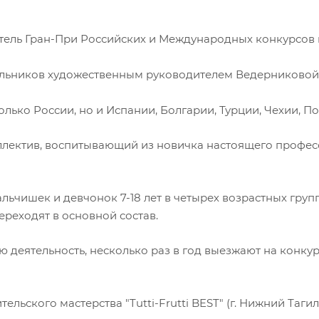
атель Гран-При Российских и Международных конкурсов 
кольников художественным руководителем Ведерниково
ько России, но и Испании, Болгарии, Турции, Чехии, Пол
оллектив, воспитывающий из новичка настоящего профе
ьчишек и девчонок 7-18 лет в четырех возрастных группа
ереходят в основной состав.
 деятельность, несколько раз в год выезжают на конкур
ьского мастерства "Tutti-Frutti BEST" (г. Нижний Тагил)