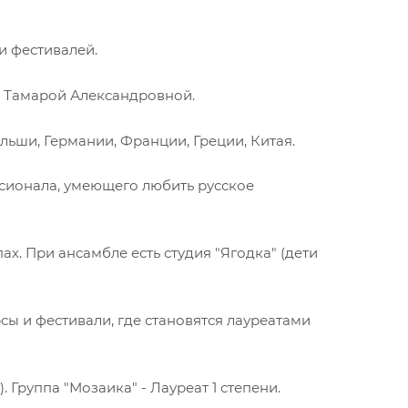
и фестивалей.
й Тамарой Александровной.
ьши, Германии, Франции, Греции, Китая.​
ссионала, умеющего любить русское
х. При ансамбле есть студия "Ягодка" (дети
сы и фестивали, где становятся лауреатами
. Группа "Мозаика" - Лауреат 1 степени.