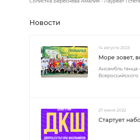
Солистка Береснева Амалия - Лауреат 1 степ
Новости
14 августа 2023
Море зовет, в
Ансамбль танца 
Всероссийского к
27 июня 2022
Стартует наб