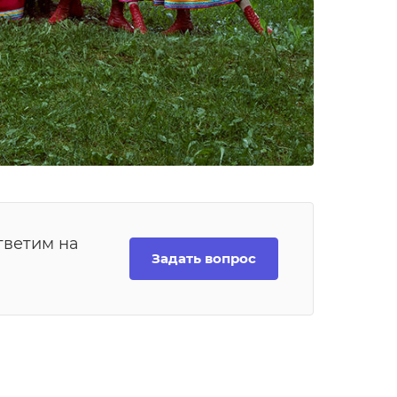
тветим на
Задать вопрос