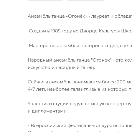
Ансамбль танца «Огонёк» - лауреат и облад
Создан в 1985 году во Дворце Культуры Ш
Мастерство ансамбля покорило сердца не тол
Народный ансамбль танца "Огонек" - это к
искусство и народный танец.
Сейчас в ансамбле занимаются более 200 мал
4-7 лет), наиболее талантливые из которых п
Участники студии ведут активную концертную
и дипломантами:
- Всероссийский фестиваль-конкурс исполнител