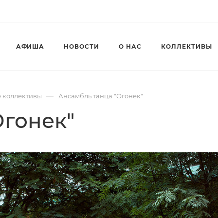
АФИША
НОВОСТИ
О НАС
КОЛЛЕКТИВЫ
—
 коллективы
Ансамбль танца "Огонек"
Огонек"