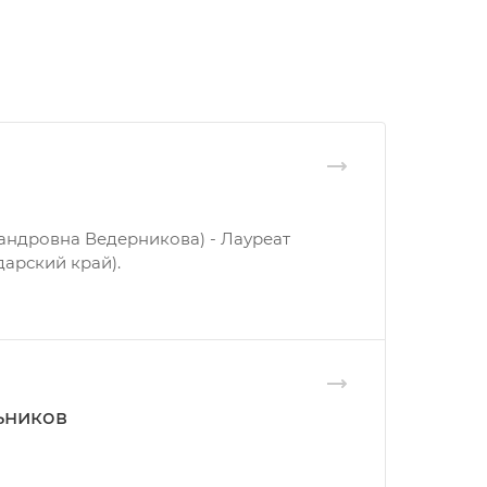
андровна Ведерникова) - Лауреат
дарский край).
ьников