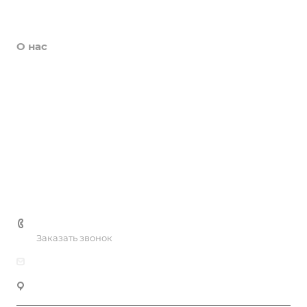
Новости
О нас
Коллективы
Услуги
Цены
Галерея
Контакты
+7 (3435) 41-81-90
Заказать звонок
dksh-ntmk@mail.ru
Нижний Тагил, ул. К.Маркса, 39