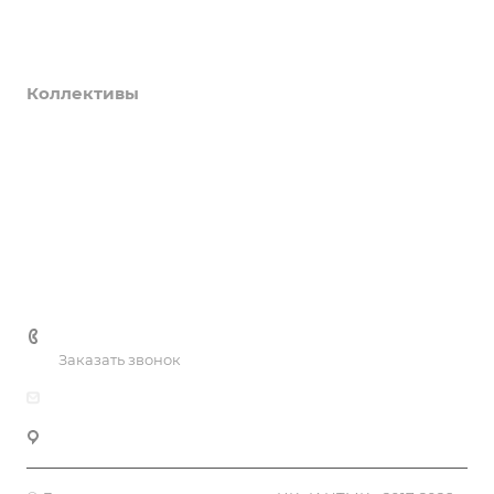
Новости
О нас
Коллективы
Услуги
Цены
Галерея
Контакты
+7 (3435) 41-81-90
Заказать звонок
dksh-ntmk@mail.ru
Нижний Тагил, ул. К.Маркса, 39