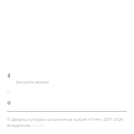
Коллективы
Услуги
Цены
Галерея
Контакты
+7 (3435) 41-81-90
Заказать звонок
dksh-ntmk@mail.ru
Нижний Тагил, ул. К.Маркса, 39
© Дворец культуры школьников «ЦКиИ НТМК», 2017-2026
Внедрение:
Viasite