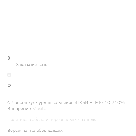
Услуги
Цены
Галерея
Контакты
+7 (3435) 41-81-90
Заказать звонок
dksh-ntmk@mail.ru
Нижний Тагил, ул. К.Маркса, 39
© Дворец культуры школьников «ЦКиИ НТМК», 2017-2026
Внедрение:
Viasite
Политика в области персональных данных
Версия для слабовидящих