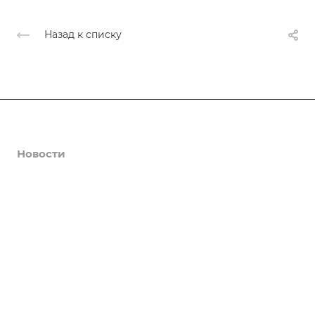
Назад к списку
Афиша
Новости
О нас
Коллективы
Услуги
Цены
Галерея
Контакты