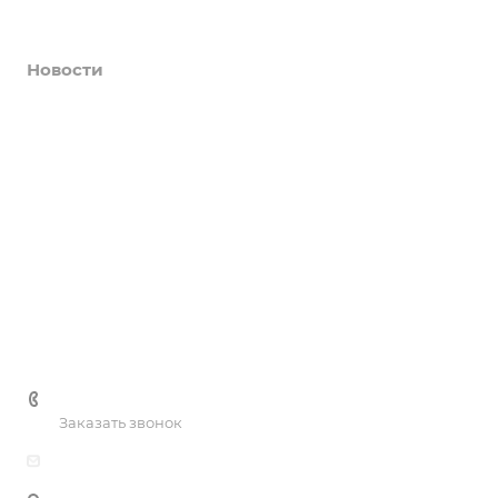
Афиша
Новости
О нас
Коллективы
Услуги
Цены
Галерея
Контакты
+7 (3435) 41-81-90
Заказать звонок
dksh-ntmk@mail.ru