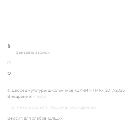
Цены
Галерея
Контакты
+7 (3435) 41-81-90
Заказать звонок
dksh-ntmk@mail.ru
Нижний Тагил, ул. К.Маркса, 39
© Дворец культуры школьников «ЦКиИ НТМК», 2017-2026
Внедрение:
Viasite
Политика в области персональных данных
Версия для слабовидящих