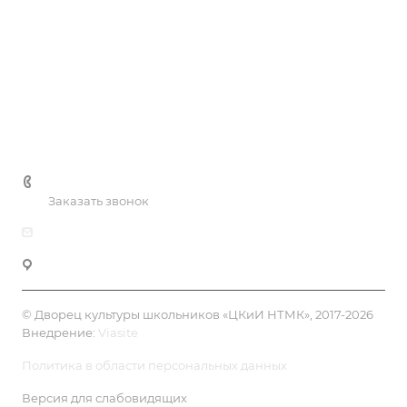
Услуги
Цены
Галерея
Контакты
+7 (3435) 41-81-90
Заказать звонок
dksh-ntmk@mail.ru
Нижний Тагил, ул. К.Маркса, 39
© Дворец культуры школьников «ЦКиИ НТМК», 2017-2026
Внедрение:
Viasite
Политика в области персональных данных
Версия для слабовидящих