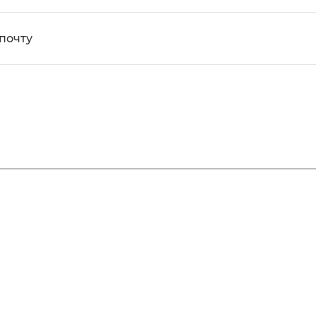
почту
ы
Услуги
Цены
Галерея
Контакты