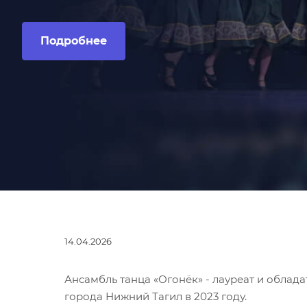
Подробнее
14.04.2026
Ансамбль танца «Огонёк» - лауреат и облад
города Нижний Тагил в 2023 году.