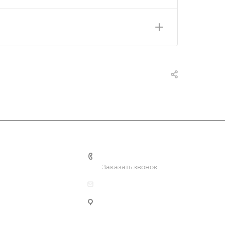
+7 (3435) 41-81-90
Заказать звонок
dksh-ntmk@mail.ru
Нижний Тагил, ул. К.Маркса, 39