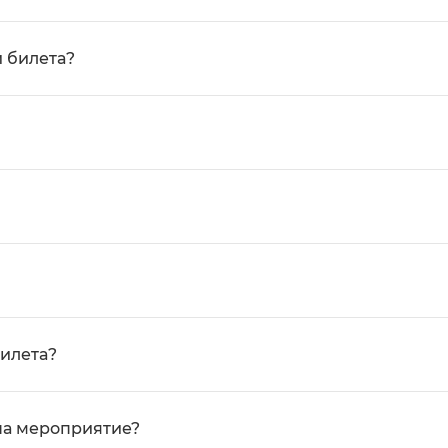
 билета?
билета?
на мероприятие?