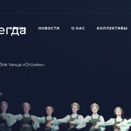
егда
АФИША
НОВОСТИ
О НАС
КОЛЛЕКТИВЫ
ля танца «Огонёк».
л