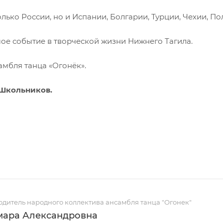
ько России, но и Испании, Болгарии, Турции, Чехии, По
ое событие в творческой жизни Нижнего Тагила.
амбля танца «Огонёк».
 Школьников.
дитель народного коллектива ансамбля танца "Огонек"
мара Александровна