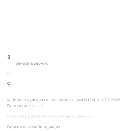
Услуги
Цены
Галерея
Контакты
+7 (3435) 41-81-90
Заказать звонок
dksh-ntmk@mail.ru
Нижний Тагил, ул. К.Маркса, 39
© Дворец культуры школьников «ЦКиИ НТМК», 2017-2026
Внедрение:
Viasite
Политика в области персональных данных
Версия для слабовидящих