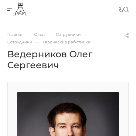
—
—
—
Главная
О нас
Сотрудники
—
Сотрудники
Творческие работники
Ведерников Олег
Сергеевич