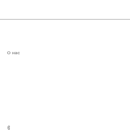
Афиша
Новости
О нас
Коллективы
Услуги
Цены
Галерея
Контакты
+7 (3435) 41-81-90